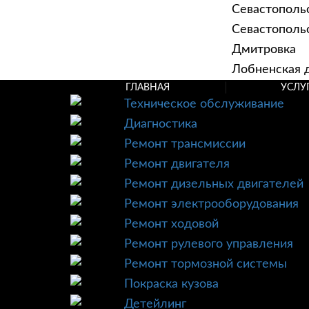
Севастополь
Севастопольск
Дмитровка
Лобненская д
ГЛАВНАЯ
УСЛУ
Техническое обслуживание
Диагностика
Ремонт трансмиссии
Ремонт двигателя
Ремонт дизельных двигателей
Ремонт электрооборудования
Ремонт ходовой
Ремонт рулевого управления
Ремонт тормозной системы
Покраска кузова
Детейлинг