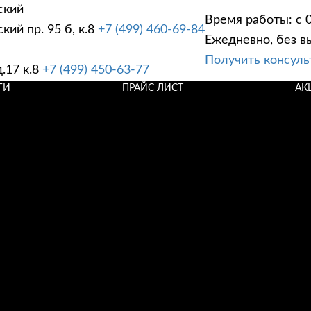
ский
Время работы: с 0
ий пр. 95 б, к.8
+7 (499) 460-69-84
Ежедневно, без в
Получить консул
.17 к.8
+7 (499) 450-63-77
ГИ
ПРАЙС ЛИСТ
АК