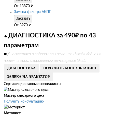
От
13870
₽
Замена фильтра АКПП
Заказать
От
3970
₽
ДИАГНОСТИКА за 490₽ по 43
🔥
параметрам
.
Диагностика в подарок при ремонте Шкода Кодиак в
⛔
нашем специализированном автосервисе Skoda
ДИАГНОСТИКА
ПОЛУЧИТЬ КОНСУЛЬТАЦИЮ
ЗАЯВКА НА ЭВАКУАТОР
Сертифицированные специалисты
Мастер слесарного цеха
Получить консультацию
Моторист