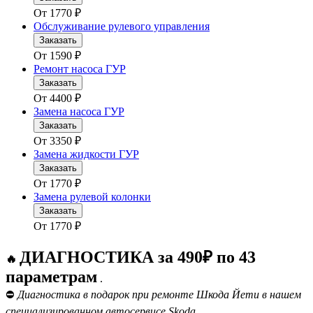
От
1770
₽
Обслуживание рулевого управления
Заказать
От
1590
₽
Ремонт насоса ГУР
Заказать
От
4400
₽
Замена насоса ГУР
Заказать
От
3350
₽
Замена жидкости ГУР
Заказать
От
1770
₽
Замена рулевой колонки
Заказать
От
1770
₽
ДИАГНОСТИКА за 490₽ по 43
🔥
параметрам
.
⛔
Диагностика в подарок при ремонте Шкода Йети в нашем
специализированном автосервисе Skoda