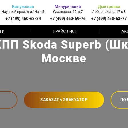
Калужская
Мичуринский
Дмитровка
Научный проезд д.14а к.5
Удальцова, 60, к.7
Лобненская д.17 к.8
+7 (499) 460-63-34
+7 (499) 460-69-76
+7 (499) 450-63-77
ГИ
ПРАЙС ЛИСТ
АК
ПП Skoda Superb (Шк
Москве
ЗАКАЗАТЬ ЭВАКУАТОР
ПО