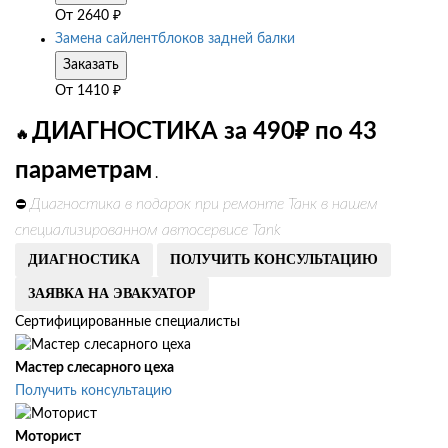
От
2640
₽
Замена сайлентблоков задней балки
Заказать
От
1410
₽
ДИАГНОСТИКА за 490₽ по 43
🔥
параметрам
.
Диагностика в подарок при ремонте Танк в нашем
⛔
специализированном автосервисе Tank
ДИАГНОСТИКА
ПОЛУЧИТЬ КОНСУЛЬТАЦИЮ
ЗАЯВКА НА ЭВАКУАТОР
Сертифицированные специалисты
Мастер слесарного цеха
Получить консультацию
Моторист