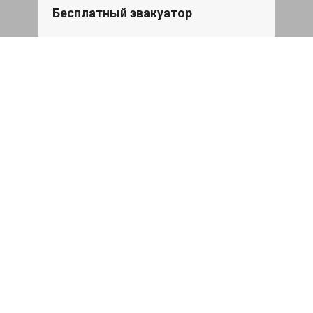
Бесплатный эвакуатор
При ремонте Skoda Octavia ДВС,
эвакуация авто в пределах МКАД в
подарок.
Записаться
Сделаем дешевле
При калькуляции на руках из другого
сервиса - эти же работы и запчасти по
более низкой цене