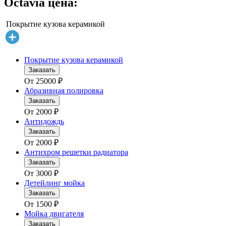
Octavia цена:
1 руб
исаться
Покрытие кузова керамикой
Покрытие кузова керамикой
Заказать
От
25000
₽
Абразивная полировка
Заказать
От
2000
₽
Антидождь
Заказать
От
2000
₽
Антихром решетки радиатора
Заказать
От
3000
₽
Детейлинг мойка
Заказать
От
1500
₽
Мойка двигателя
Заказать