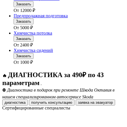
Заказать
От
12000
₽
Предпродажная подготовка
Заказать
От
5000
₽
Химчистка потолка
Заказать
От
2400
₽
Химчистка сидений
Заказать
От
1000
₽
ДИАГНОСТИКА за 490₽ по 43
🔥
параметрам
.
⛔
Диагностика в подарок при ремонте Шкода Октавия в
нашем специализированном автосервисе Skoda
диагностика
получить консультацию
заявка на эвакуатор
Сертифицированные специалисты
Получить консультацию
Мастер слесарного цеха