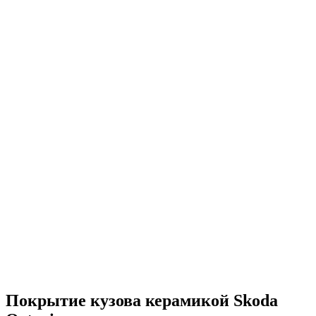
 руб
исаться
исаться
исаться
исаться
Покрытие кузова керамикой Skoda