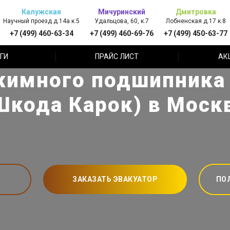
Калужская
Мичуринский
Дмитровка
Научный проезд д.14а к.5
Удальцова, 60, к.7
Лобненская д.17 к.8
+7 (499) 460-63-34
+7 (499) 460-69-76
+7 (499) 450-63-77
ГИ
ПРАЙС ЛИСТ
АК
имного подшипника 
Шкода Карок) в Моск
ЗАКАЗАТЬ ЭВАКУАТОР
ПО