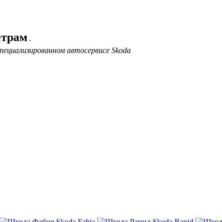
етрам
.
пециализированном автосервисе Skoda
Skoda Fabia
Skoda Rapid