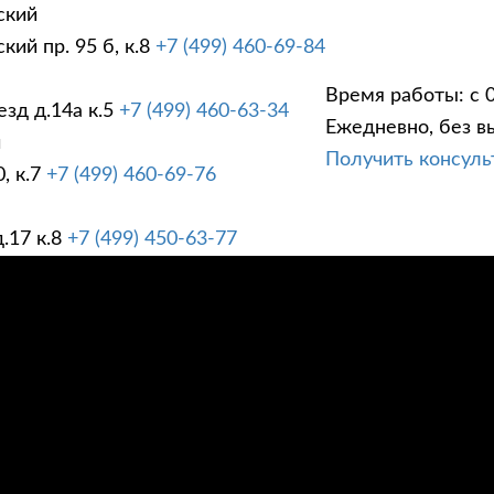
ский
ий пр. 95 б, к.8
+7 (499) 460-69-84
Время работы: с 0
зд д.14а к.5
+7 (499) 460-63-34
Ежедневно, без в
ГИ
ПРАЙС ЛИСТ
АК
й
Получить консул
, к.7
+7 (499) 460-69-76
.17 к.8
+7 (499) 450-63-77