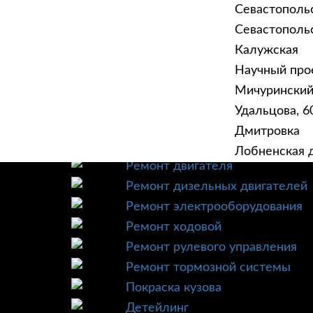
Севастополь
Севастопольск
Калужская
Научный прое
ГЛАВНАЯ
УСЛУ
Мичурински
Техническое обслуживание
Удальцова, 60
Диагностика
Дмитровка
Ремонт трансмиссии
Лобненская д
Ремонт двигателя
Ремонт дизельных двигателей
Ремонт электрооборудования
Ремонт ходовой
Ремонт рулевого управления
Ремонт тормозной системы
Покраска кузова
Детейлинг