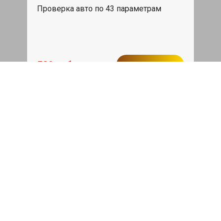
Проверка авто по 43 параметрам
539 руб
Записаться
Бесплатный эвакуатор
При ремонте Tank 300 ДВС, эвакуация
авто в пределах МКАД в подарок.
Записаться