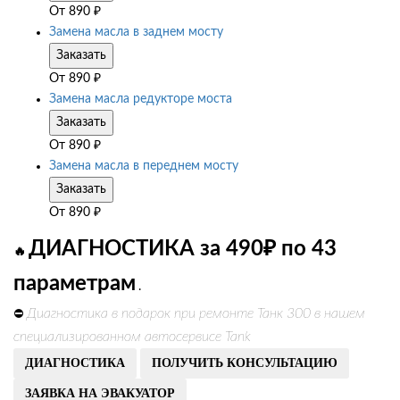
От
890
₽
Замена масла в заднем мосту
Заказать
От
890
₽
Замена масла редукторе моста
Заказать
От
890
₽
Замена масла в переднем мосту
Заказать
От
890
₽
ДИАГНОСТИКА за 490₽ по 43
🔥
параметрам
.
Диагностика в подарок при ремонте Танк 300 в нашем
⛔
специализированном автосервисе Tank
ДИАГНОСТИКА
ПОЛУЧИТЬ КОНСУЛЬТАЦИЮ
ЗАЯВКА НА ЭВАКУАТОР