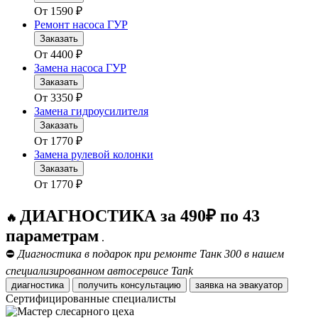
От
1590
₽
Ремонт насоса ГУР
Заказать
От
4400
₽
Замена насоса ГУР
Заказать
От
3350
₽
Замена гидроусилителя
Заказать
От
1770
₽
Замена рулевой колонки
Заказать
От
1770
₽
ДИАГНОСТИКА за 490₽ по 43
🔥
параметрам
.
⛔
Диагностика в подарок при ремонте Танк 300 в нашем
специализированном автосервисе Tank
диагностика
получить консультацию
заявка на эвакуатор
Сертифицированные специалисты